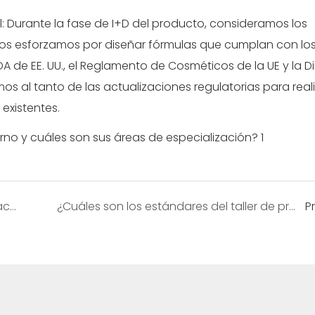
: Durante la fase de I+D del producto, consideramos los
 nos esforzamos por diseñar fórmulas que cumplan con lo
A de EE. UU., el Reglamento de Cosméticos de la UE y la Di
al tanto de las actualizaciones regulatorias para reali
existentes.
¿Gelan Biotechnology admite la personalización de formulaciones, ingredientes o envases?
¿Cuáles son los estándares del taller de producción y del equipamiento en Gelan Biotechnology? ¿Podemos visitar la fábrica?
P