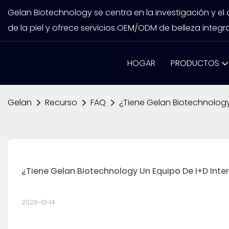
Gelan Biotechnology se centra en la investigación y el
de la piel y ofrece servicios OEM/ODM de belleza integra
HOGAR
PRODUCTOS
Gelan
Recurso
FAQ
¿Tiene Gelan Biotechnology
¿Tiene Gelan Biotechnology Un Equipo De I+D Inter
2026-01-14