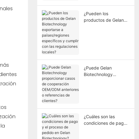
onales
¿Pueden los
productos de Gelan
Biotechnology
exportarse a
países/regiones
específicos y cumplir
con las regulaciones
locales?
 más
¿Puede Gelan
dientes
Biotechnology
proporcionar casos de
tración
cooperación
OEM/ODM anteriores
o referencias de
tos
clientes?
ización
¿Cuáles son las
condiciones de pago
la
y el proceso de
pedido en Gelan