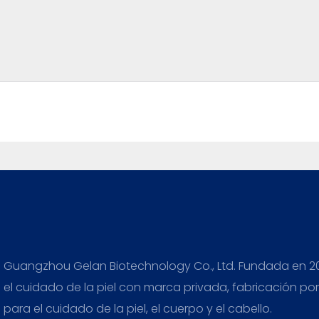
Guangzhou Gelan Biotechnology Co., Ltd. Fundada en 20
el cuidado de la piel con marca privada, fabricación p
para el cuidado de la piel, el cuerpo y el cabello.