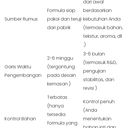
dari awal
Formula siap
berdasarkan
Sumber
Rumus
pakai dan teruji
kebutuhan Anda
dari
pabrik
(termasuk bahan,
tekstur, aroma, dll
.)
3-6 bulan
2-6 minggu
(termasuk R&D,
Garis Waktu
(tergantung
pengujian
Pengembangan
pada desain
stabilitas, dan
kemasan
)
revisi
)
Terbatas
Kontrol penuh
(hanya
(Anda
tersedia
Kontrol
Bahan
menentukan
formula yang
bahan inti dan