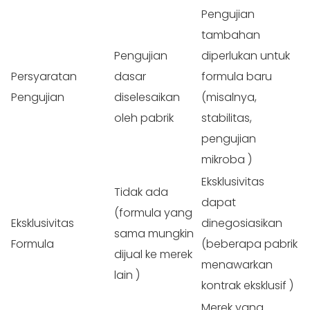
Pengujian
tambahan
Pengujian
diperlukan untuk
Persyaratan
dasar
formula baru
Pengujian
diselesaikan
(misalnya,
oleh
pabrik
stabilitas,
pengujian
mikroba
)
Eksklusivitas
Tidak ada
dapat
(formula yang
Eksklusivitas
dinegosiasikan
sama mungkin
Formula
(beberapa pabrik
dijual ke merek
menawarkan
lain
)
kontrak eksklusif
)
Merek yang