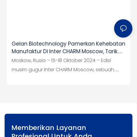
Gelan Biotechnology Pamerkan Kehebatan
Manufaktur Di Inter CHARM Moscow, Tarik
Minat Pengunjung Yang Signifikan
Moskow, Rusia – 15-18 Oktober 2024 – Edisi
musim gugur Inter CHARM Moscow, sebuah
pameran kecantikan dan kosmetik terkemuka,
digelar di Crocus Expo di Paviliun 3. Guangzhou
Gelan Biotechnology Co., Ltd., produsen
kosmetik terkemuka Tiongkok, memberikan
dampak yang signifikan di acara tersebut,
menarik banyak pengunjung dan calon mitra
Memberikan Layanan
ke stannya di 15C34.
Profesional Untuk Anda