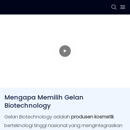
Mitra Produk
Perawatan Kulit
OEM/ODM
Terpercaya Sejak
2010
Mengapa Memilih Gelan
Biotechnology
Gelan Biotechnology adalah
produsen kosmetik
berteknologi tinggi nasional yang mengintegrasikan