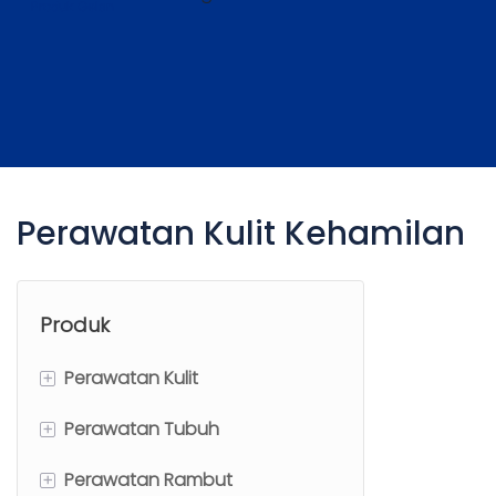
Perawatan Kulit Kehamilan
Produk
+
Perawatan Kulit
+
Perawatan Tubuh
Peralatan Perawatan Kulit
+
Perawatan Rambut
Serum Wajah
Minyak Tubuh