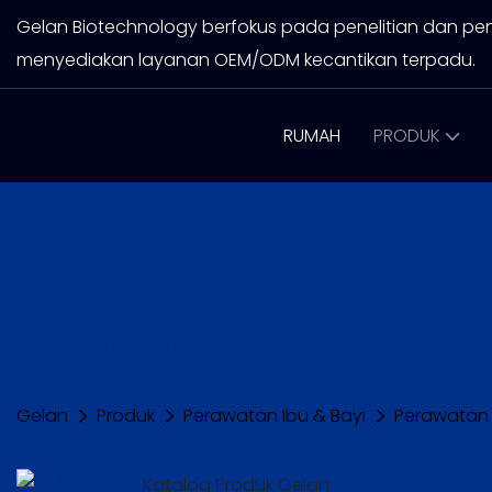
Gelan Biotechnology berfokus pada penelitian dan pe
menyediakan layanan OEM/ODM kecantikan terpadu.
RUMAH
PRODUK
Semua Produk
Gelan
Produk
Perawatan Ibu & Bayi
Perawatan 
Katalog Produk Gelan