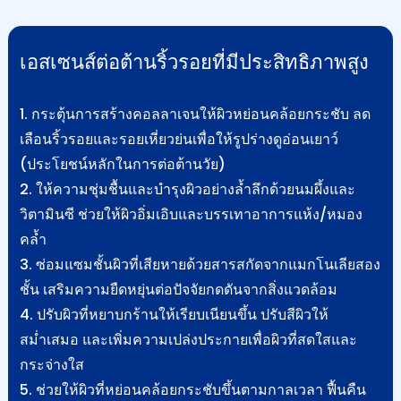
เอสเซนส์ต่อต้านริ้วรอยที่มีประสิทธิภาพสูง
1. กระตุ้นการสร้างคอลลาเจนให้ผิวหย่อนคล้อยกระชับ ลด
เลือนริ้วรอยและรอยเหี่ยวย่นเพื่อให้รูปร่างดูอ่อนเยาว์
(ประโยชน์หลักในการต่อต้านวัย)
2. ให้ความชุ่มชื้นและบำรุงผิวอย่างล้ำลึกด้วยนมผึ้งและ
วิตามินซี ช่วยให้ผิวอิ่มเอิบและบรรเทาอาการแห้ง/หมอง
คล้ำ
3. ซ่อมแซมชั้นผิวที่เสียหายด้วยสารสกัดจากแมกโนเลียสอง
ชั้น เสริมความยืดหยุ่นต่อปัจจัยกดดันจากสิ่งแวดล้อม
4. ปรับผิวที่หยาบกร้านให้เรียบเนียนขึ้น ปรับสีผิวให้
สม่ำเสมอ และเพิ่มความเปล่งประกายเพื่อผิวที่สดใสและ
กระจ่างใส
5. ช่วยให้ผิวที่หย่อนคล้อยกระชับขึ้นตามกาลเวลา ฟื้นคืน