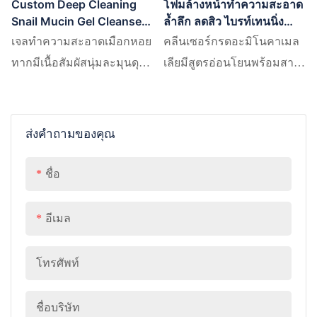
Custom Deep Cleaning
โฟมล้างหน้าทำความสะอาด
Snail Mucin Gel Cleanser
ล้ำลึก ลดสิว ไบรท์เทนนิ่ง
Amino Acid Face Wash
ไวท์เทนนิ่ง คาเมลเลีย อะมิ
เจลทำความสะอาดเมือกหอย
คลีนเซอร์กรดอะมิโนคาเมล
โน แอซิดส์
ทากมีเนื้อสัมผัสนุ่มละมุนดุจ
เลียมีสูตรอ่อนโยนพร้อมสาร
เจล อุดมด้วยสารสกัดจาก
ลดแรงตึงผิวกรดอะมิโนที่
เมือกหอยทากเข้มข้น อุดมไป
เลียนแบบค่า pH ตาม
ด้วยไฮยาลูรอนิกแอซิด และ
ธรรมชาติของผิวเพื่อลดการ
ส่งคำถามของคุณ
เอนไซม์
ระคายเคืองให้น้อยที่สุด
ชื่อ
อีเมล
โทรศัพท์
ชื่อบริษัท