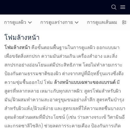
การดูแลผิว
การดูแลร่างกาย
การดูแลเส้นผม
โฟมล้างหน้า
โฟมล้างหน้า
คือขั้นตอนพื้นฐานในการดูแลผิว ออกแบบมา
เพื่อขจัดสิ่งสกปรก ความมันส่วนเกิน เครื่องสำอาง และสิ่ง
สกปรกอย่างอ่อนโยนแต่มีประสิทธิภาพ โดยไม่ทำลายเกราะ
ป้องกันตามธรรมชาติของผิว ต่างจากสบู่ที่มีฤทธิ์รุนแรงซึ่งดึง
ความชุ่มชื้นออกไป โฟม
ล้างหน้าแบบเฉพาะของแบรนด์
มี
สูตรที่หลากหลาย เหมาะกับทุกสภาพผิว: สูตรโฟมสำหรับผิว
มัน/ผิวผสมทำความสะอาดรูขุมขนอย่างล้ำลึก สูตรครีมบำรุง
สำหรับผิวแห้ง/ผิวแพ้ง่าย และสูตรเจลที่ให้ความสดชื่นบางเบา
อุดมด้วยส่วนผสมที่มีประโยชน์ (เช่น ว่านหางจระเข้ วิตามินอี
และกรดซาลิไซลิก) ช่วยลดการระคายเคือง ป้องกันการเกิด