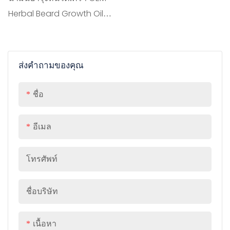
ช่วยโกนหนวด
Herbal Beard Growth Oil
สำหรับผู้ชาย เป็นเซรั่มบำรุง
ผิวก่อนโกนหนวดระดับ
พรีเมียม ออกแบบมาเพื่อ
ส่งคำถามของคุณ
บำรุงและส่งเสริมการเจริญ
เติบโตของหนวดเคราให้แข็ง
ชื่อ
แรง อุดมด้วยสารสกัดจาก
สมุนไพรธรรมชาติ ช่วยให้ผิว
อีเมล
ชุ่มชื้นและทำให้เส้นขนบน
ใบหน้านุ่มขึ้น จึงมั่นใจได้
โทรศัพท์
ว่าการโกนหนวดจะเรียบ
เนียนยิ่งขึ้น พร้อมทั้งเพิ่ม
ชื่อบริษัท
ความแข็งแรงให้กับหนวด
เคราโดยรวม
เนื้อหา