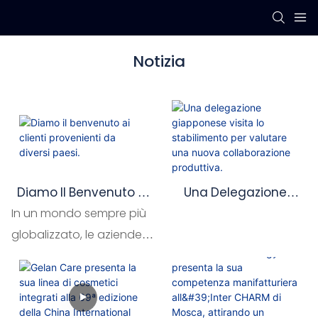
Notizia
Diamo Il Benvenuto Ai
Una Delegazione
Clienti Provenienti Da
Giapponese Visita Lo
In un mondo sempre più
Diversi Paesi.
Stabilimento Per
globalizzato, le aziende
Valutare Una Nuova
non sono più limitate ai
Collaborazione
mercati locali. È
Produttiva.
fondamentale per i