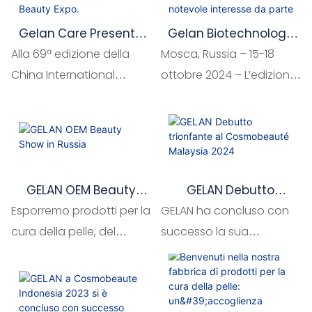
marchi ampliare i propri
orizzonti e soddisfare le
Gelan Care Presenta
Gelan Biotechnology
esigenze di clienti
La Sua Linea Di
Presenta La Sua
Alla 69ª edizione della
Mosca, Russia – 15-18
provenienti da diversi
Cosmetici Integrati Alla
Competenza
China International
ottobre 2024 – L'edizione
69ª Edizione Della
Manifatturiera All'Inter
paesi e culture. Noi di
Beauty Expo, Gelan Care
autunnale di Inter CHARM
China International
CHARM Di Mosca,
Gelan accogliamo con
presenta le sue soluzioni
Moscow, una delle
Beauty Expo.
Attirando Un Notevole
entusiasmo clienti da
Interesse Da Parte Dei
integrate per la cura
principali fiere dedicate
tutto il mondo, offrendo
Visitatori
della pelle, sia
alla bellezza e alla
loro non solo
cosmetiche che di livello
cosmetica, si è tenuta al
GELAN OEM Beauty
GELAN Debutto
l'opportunità di
medico.
Crocus Expo, nel
Show In Russia
Trionfante Al
conoscere meglio i nostri
Esporremo prodotti per la
GELAN ha concluso con
Padiglione 3. Guangzhou
Cosmobeauté
prodotti, ma anche di
cura della pelle, del
successo la sua
Malaysia 2024
Gelan Biotechnology Co.,
visitare il nostro
corpo e dei capelli. Ad
partecipazione a
Ltd., un'azienda leader
stabilimento e toccare
esempio, prodotti come
Cosmobeauté Malaysia
nella produzione di
con mano la qualità del
creme per il viso, essenze,
2024, tenutasi al Kuala
cosmetici in Cina, ha