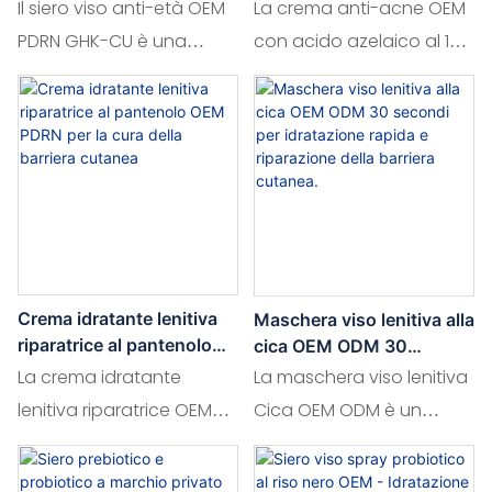
tranexamico e
migliora l'elasticità
peptide di rame, collagene
controllo dell'oleosità e
Il siero viso anti-età OEM
La crema anti-acne OEM
e acido ialuronico
idratazione quotidiana per
niacinamide, questa
cutanea e contribuisce a
PDRN GHK-CU è una
con acido azelaico al 10%
pelli a tendenza acneica.
formula ultra-idratante
ridurre la comparsa di
potente miscela studiata
è una crema idratante
aiuta a ridurre le macchie
linee sottili e rughe,
per ringiovanire la pelle,
leggera per uso
scure, a migliorare
lasciando la pelle radiosa
combinando PDRN,
quotidiano,
l'idratazione e a
e dall'aspetto giovane.
peptidi di rame,
specificamente studiata
perfezionare la texture
collagene e acido
per la pelle a tendenza
della pelle per un
ialuronico per favorire
acneica. Arricchita con
incarnato radioso.
una luminosità giovanile.
acido azelaico al 10%,
Questo lussuoso siero
aiuta a ridurre le
Crema idratante lenitiva
Maschera viso lenitiva alla
idrata, rassoda e migliora
imperfezioni, a
riparatrice al pantenolo
cica OEM ODM 30
l'elasticità della pelle,
controllare la produzione
OEM PDRN per la cura
secondi per idratazione
La crema idratante
La maschera viso lenitiva
della barriera cutanea
rapida e riparazione della
contribuendo a ridurre la
di sebo e a promuovere
lenitiva riparatrice OEM
Cica OEM ODM è un
barriera cutanea.
comparsa di linee sottili e
un incarnato più
PDRN Panthenol è
trattamento rigenerante
rughe per un incarnato
uniforme, mantenendo al
specificamente
studiato per idratare in