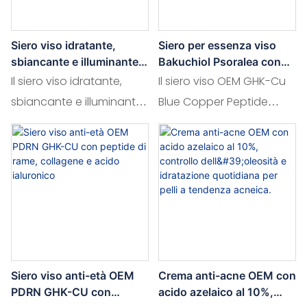
Siero viso idratante,
Siero per essenza viso
sbiancante e illuminante a
Bakuchiol Psoralea con
base di acido
peptide di rame blu OEM
Il siero viso idratante,
Il siero viso OEM GHK-Cu
tranexamico, niacinamide
GHK-Cu
sbiancante e illuminante
Blue Copper Peptide
e acido ialuronico,
OEM con acido
Bakuchiol Psoralea è un
prodotto da OEM.
tranexamico,
lussuoso elisir per la cura
niacinamide e acido
della pelle, studiato per
ialuronico è una potente
ringiovanire e nutrire
soluzione per la cura
l'epidermide. Arricchito
della pelle, studiata per
con potenti peptidi di
esaltare la luminosità e
rame blu e bakuchiol,
uniformare l'incarnato.
questo siero stimola la
Siero viso anti-età OEM
Crema anti-acne OEM con
Arricchito con acido
produzione di collagene,
PDRN GHK-CU con
acido azelaico al 10%,