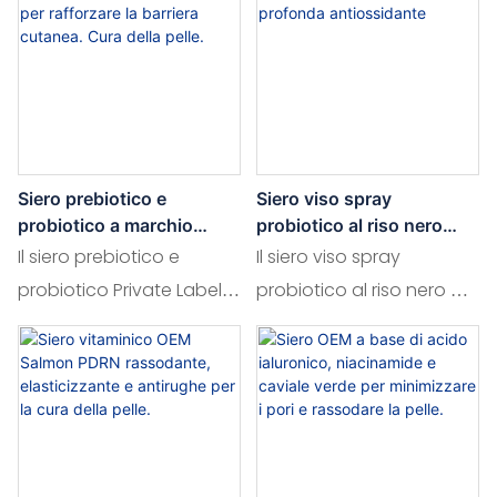
più radioso.
contempo la pelle
formulata per migliorare
profondità e riparare la
idratata.
la protezione della
barriera cutanea in soli
barriera cutanea,
30 secondi. Arricchita con
combinando le proprietà
estratti di Cica dalle
nutrienti del PDRN e del
proprietà calmanti,
pantenolo. Questa
questa innovativa
Siero prebiotico e
Siero viso spray
crema idratante leggera
maschera si trasforma al
probiotico a marchio
probiotico al riso nero
lenisce le irritazioni, idrata
momento
privato per rafforzare la
OEM - Idratazione
Il siero prebiotico e
Il siero viso spray
barriera cutanea. Cura
profonda antiossidante
in profondità e favorisce
dell'applicazione,
probiotico Private Label è
probiotico al riso nero di
della pelle.
la riparazione della pelle,
offrendo idratazione e
una formulazione
OEM offre un'immediata
risultando la scelta ideale
sollievo lenitivo per un
all'avanguardia per la
e rinfrescante
per pelli sensibili o
incarnato fresco e
cura della pelle, studiata
idratazione, sfruttando al
danneggiate.
radioso.
per rafforzare e
contempo le proprietà
ripristinare la barriera
antiossidanti del riso nero
cutanea. Ricco di
e dei probiotici. Questa