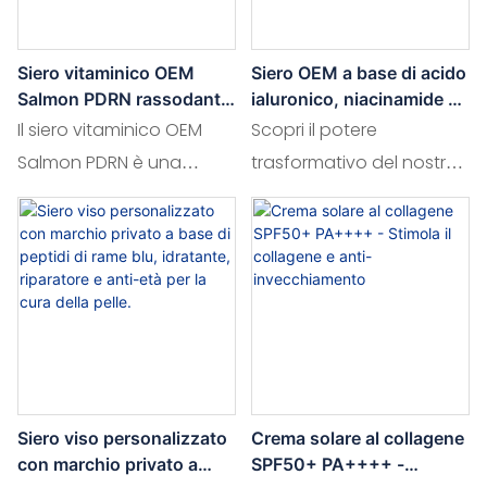
prebiotici e probiotici
formula innovativa non
nutrienti, questo siero
solo rivitalizza e nutre la
Siero vitaminico OEM
Siero OEM a base di acido
favorisce un microbioma
pelle, ma contribuisce
Salmon PDRN rassodante,
ialuronico, niacinamide e
equilibrato, migliorando
anche a proteggerla
elasticizzante e antirughe
caviale verde per
Il siero vitaminico OEM
Scopri il potere
per la cura della pelle.
minimizzare i pori e
al contempo l'idratazione
dagli agenti stressanti
Salmon PDRN è una
trasformativo del nostro
rassodare la pelle.
e l'elasticità della pelle,
ambientali, favorendo un
potente soluzione per la
siero OEM all'acido
per un aspetto radioso e
incarnato sano e
cura della pelle, studiata
ialuronico, niacinamide e
sano.
luminoso.
per migliorarne la
caviale verde,
compattezza e
sapientemente
l'elasticità, riducendo al
formulato per
contempo le rughe.
minimizzare i pori e
Arricchito con PDRN e
migliorare la
vitamine, rivitalizza e
compattezza della pelle.
Siero viso personalizzato
Crema solare al collagene
nutre la pelle, donandole
Arricchito con acido
con marchio privato a
SPF50+ PA++++ -