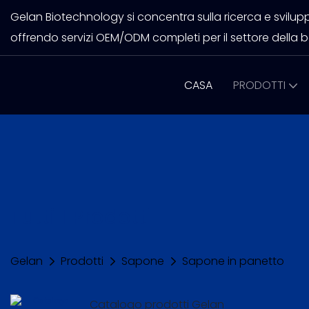
Gelan Biotechnology si concentra sulla ricerca e sviluppo
offrendo servizi OEM/ODM completi per il settore della b
CASA
PRODOTTI
Tutti I Prodotti
Gelan
Prodotti
Sapone
Sapone in panetto
Catalogo prodotti Gelan