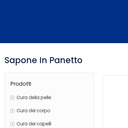
Sapone In Panetto
Prodotti
+
Cura della pelle
+
Cura del corpo
Set per la cura della pelle
+
Cura dei capelli
Siero per il viso
Olio per il corpo