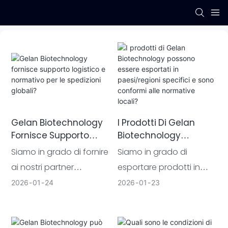
Gelan Biotechnology
I Prodotti Di Gelan
Fornisce Supporto
Biotechnology
Logistico E Normativo
Possono Essere
Siamo in grado di fornire
Siamo in grado di
Per Le Spedizioni
Esportati In
ai nostri partner
esportare prodotti in
Globali?
Paesi/regioni Specifici
supporto logistico
numerosi mercati globali
2026
01
24
2026
01
23
E Sono Conformi Alle
integrato e
importanti e diamo
Normative Locali?
documentazione
grande importanza al