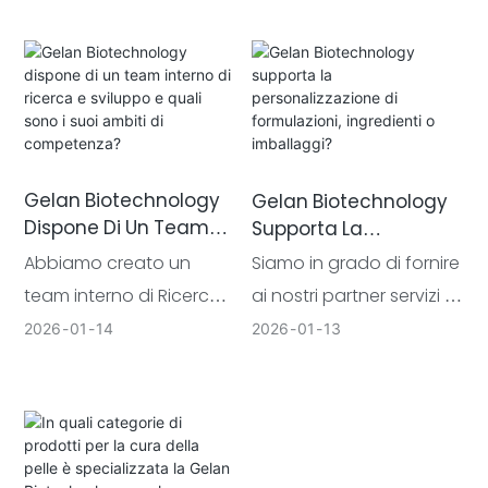
superficie di oltre 16.000
per camere bianche di
È Possibile Visitare La
Fabbrica?
metri quadrati ed è
grado 100.000, che
dotato di 15 linee di
soddisfa i requisiti di
produzione
base per la produzione
automatizzate. Grazie a
di cosmetici in Cina.
questa scala e alla
Gelan Biotechnology
Gelan Biotechnology
configurazione delle
Dispone Di Un Team
Supporta La
attrezzature, la nostra
Interno Di Ricerca E
Personalizzazione Di
Abbiamo creato un
Siamo in grado di fornire
attuale capacità
Sviluppo E Quali Sono I
Formulazioni,
team interno di Ricerca e
ai nostri partner servizi di
produttiva stabile può
Suoi Ambiti Di
Ingredienti O
Sviluppo professionale.
personalizzazione
2026
01
14
2026
01
13
Competenza?
Imballaggi?
raggiungere oltre 5
Questo team è
completi.
milioni di unità al mese .
composto da oltre dieci
addetti alla Ricerca e
Sviluppo che, in media,