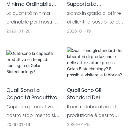
Minima Ordinabile
Supporta La
mondo, che
produzione in serie.
(MOQ) Presso Gelan
Spedizione Di Prodotti
La quantità minima
siamo in grado di offrire
comprendono marchi di
Accettiamo metodi di
Biotechnology?
Semilavorati?
ordinabile per i nostri
ai clienti la possibilità di
fascia media affermati e
pagamento aziendali
Supportate La
prodotti varia a
consegnare il prodotto
2026
01
20
2026
01
19
Produzione
marchi emergenti in
come bonifico bancario
seconda del tipo di
in forma semilavorata.
Sperimentale In Piccoli
crescita. Le nostre
e lettera di credito. Sulla
Lotti?
prodotto e del livello di
collaborazioni spaziano
base della fiducia
personalizzazione, con
nei settori della cura
reciproca e di rapporti di
l'obiettivo di fornire punti
della pelle, della
cooperazione a lungo
di partenza realizzabili
cosmetica e della cura
termine, possiamo
per la collaborazione
della persona.
avviare trattative
Quali Sono La
Quali Sono Gli
con i marchi in diverse
amichevoli su termini
Capacità Produttiva E
Standard Dei
fasi di sviluppo.
specifici per ottenere
I Tempi Di Consegna
Laboratori Di
Capacità produttiva : il
Il nostro laboratorio di
accordi più flessibili.
Di Gelan
Produzione E Delle
nostro stabilimento si
produzione è gestito
Biotechnology?
Attrezzature Presso
estende su una
secondo lo standard
2026
01
16
2026
01
15
Gelan Biotechnology?