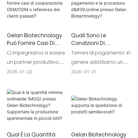
normativa dal punto di
rispetto delle normative
spedizione alla
dei mercati di
destinazione finale, con
destinazione.
l'obiettivo di semplificare
Gelan Biotechnology
Quali Sono Le
il processo della vostra
Può Fornire Casi Di
Condizioni Di
catena di fornitura
Cooperazione
Pagamento E La
Ci impegniamo a essere
Termini di pagamento: in
internazionale.
OEM/ODM O Referenze
Procedura D'ordine
un partner produttivo
genere adottiamo un
Dei Clienti Passati?
Presso Gelan
affidabile per i marchi.
accordo comune nel
2026
01
22
2026
01
21
Biotechnology?
Grazie alla nostra
settore: un acconto del
esperienza, abbiamo
50% viene versato dopo
fornito servizi cumulativi
la conferma dell'ordine e
di produzione e ricerca e
il saldo restante del 50%
sviluppo a oltre 200
viene saldato prima
marchi di varie
della spedizione, una
Qual È La Quantità
Gelan Biotechnology
dimensioni in tutto il
volta completata la