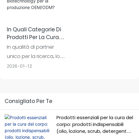
vantano oltre dieci anni
di esperienza nei settori
della chimica cosmetica
e della dermatologia.
In Quali Categorie Di
Prodotti Per La Cura
Della Pelle È
In qualità di partner
Specializzata La Gelan
unico per la ricerca, lo
Biotechnology Per La
sviluppo e la produzione,
2026
01
12
Produzione OEM/ODM?
siamo specializzati
nell'offrire ai marchi
servizi OEM/ODM
Consigliato Per Te
completi e approfonditi
per prodotti per la cura
Prodotti essenziali per la cura del
della pelle. La nostra
corpo: prodotti indispensabili
linea di prodotti copre in
(olio, lozione, scrub, detergente)
per una pelle sana