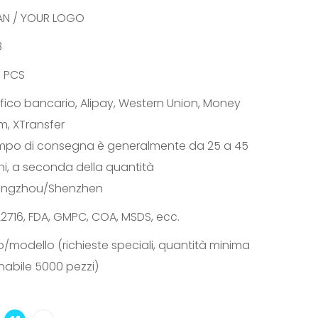
AN / YOUR LOGO
8
0 PCS
fico bancario, Alipay, Western Union, Money
m, XTransfer
tempo di consegna è generalmente da 25 a 45
ni, a seconda della quantità
ngzhou/Shenzhen
2716, FDA, GMPC, COA, MSDS, ecc.
/modello (richieste speciali, quantità minima
nabile 5000 pezzi)