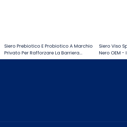
Siero Prebiotico E Probiotico A Marchio
Siero Viso S
Privato Per Rafforzare La Barriera
Nero OEM - 
Cutanea. Cura Della Pelle.
Antiossidan