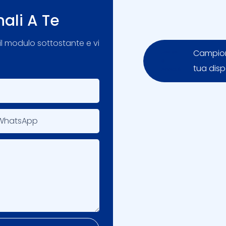
nali A Te
il modulo sottostante e vi
Campioni
tua disp
WhatsApp