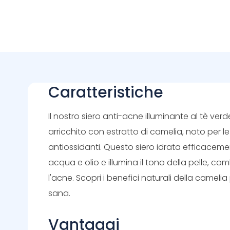
Caratteristiche
Il nostro siero anti-acne illuminante al tè verd
arricchito con estratto di camelia, noto per l
antiossidanti. Questo siero idrata efficacemente,
acqua e olio e illumina il tono della pelle,
l'acne. Scopri i benefici naturali della cameli
sana.
Vantaggi