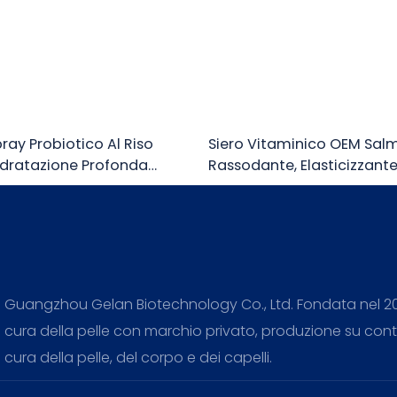
pray Probiotico Al Riso
Siero Vitaminico OEM Sal
Idratazione Profonda
Rassodante, Elasticizzante
te
Per La Cura Della Pelle.
Guangzhou Gelan Biotechnology Co., Ltd. Fondata nel 2010
cura della pelle con marchio privato, produzione su contr
cura della pelle, del corpo e dei capelli.