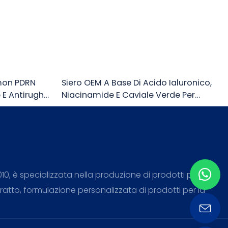
mon PDRN
Siero OEM A Base Di Acido Ialuronico,
 E Antirughe
Niacinamide E Caviale Verde Per
Minimizzare I Pori E Rassodare La Pelle.
, è specializzata nella produzione di prodotti per la
atto, formulazione personalizzata di prodotti per la