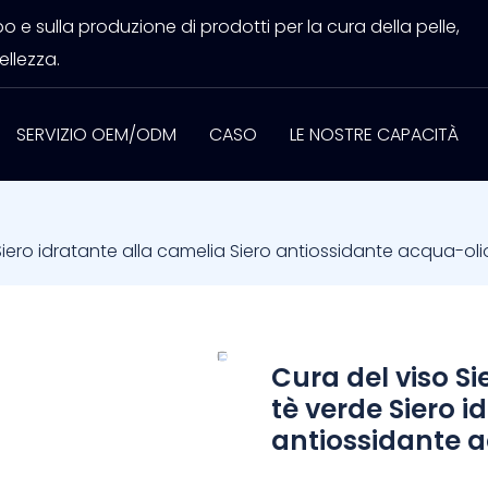
 e sulla produzione di prodotti per la cura della pelle,
ellezza.
SERVIZIO OEM/ODM
CASO
LE NOSTRE CAPACITÀ
Siero idratante alla camelia Siero antiossidante acqua-olio
Cura del viso Si
tè verde Siero i
antiossidante a