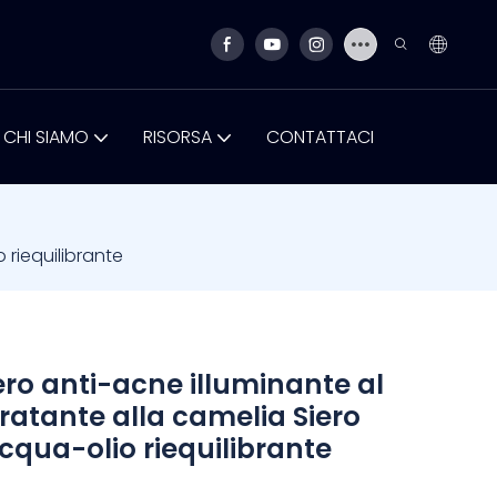
CHI SIAMO
RISORSA
CONTATTACI
 riequilibrante
ero anti-acne illuminante al
dratante alla camelia Siero
cqua-olio riequilibrante