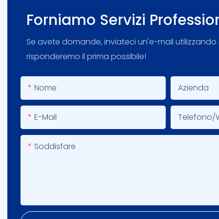
Forniamo Servizi Professio
Se avete domande, inviateci un'e-mail utilizzando 
risponderemo il prima possibile!
Nome
Azienda
E-Mail
Telefono/
Soddisfare