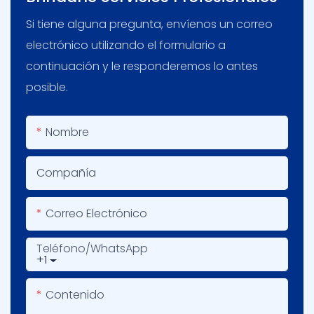
Si tiene alguna pregunta, envíenos un correo
electrónico utilizando el formulario a
continuación y le responderemos lo antes
posible.
Nombre
Compañía
Correo Electrónico
Teléfono/WhatsApp
+1
Contenido