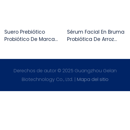
Suero Prebiótico
Sérum Facial En Bruma
Probiótico De Marca
Probiótica De Arroz
Propia Para Fortalecer
Negro OEM -
La Barrera Cutánea.
Hidratación Profunda
Antioxidante
Derechos de autor © 2025 Guangzhou Gelan
Biotechnology Co., Ltd. |
Mapa del sitio