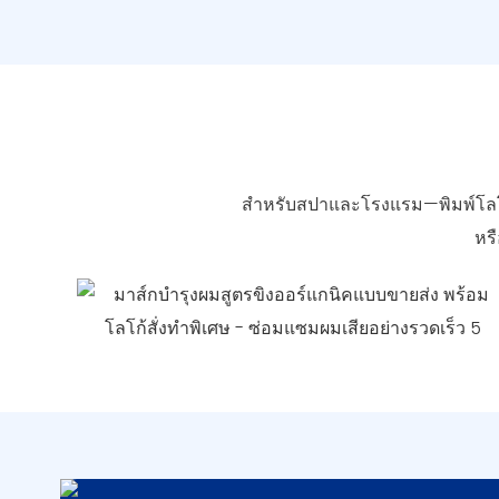
สำหรับสปาและโรงแรม—พิมพ์โลโก้ส
หร