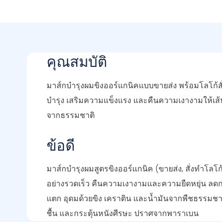
คุณสมบัติ
มาส์กบำรุงผมขิงออร์แกนิคแบบขายส่ง พร้อมโลโก้สั่ง
บำรุง เสริมความแข็งแรง และคืนความเงางามให้เส้
จากธรรมชาติ
ข้อดี
มาส์กบำรุงผมสูตรขิงออร์แกนิค (ขายส่ง, สั่งทำโลโก
อย่างรวดเร็ว คืนความเงางามและความยืดหยุ่น 
แตก อุดมด้วยขิง เคราติน และน้ำมันจากพืชธรรมชาติ 
ชื้น และกระตุ้นหนังศีรษะ ปราศจากพาราเบน