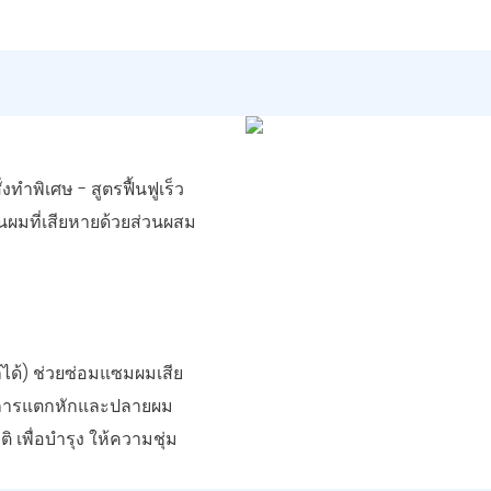
ทำพิเศษ - สูตรฟื้นฟูเร็ว
นผมที่เสียหายด้วยส่วนผสม
้ได้) ช่วยซ่อมแซมผมเสีย
ลดการแตกหักและปลายผม
เพื่อบำรุง ให้ความชุ่ม