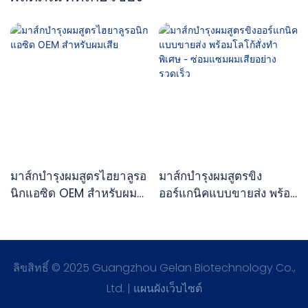
มาส์กบำรุงผมสูตรไฮยาลูรอ
มาส์กบำรุงผมสูตรขิง
นิกแอซิด OEM สำหรับผม
ออร์แกนิคแบบขายส่ง พร้อม
เสีย
โลโก้สั่งทำพิเศษ -
ซ่อมแซมผมเสียอย่าง
รวดเร็ว
ลิขสิทธิ์ © 2025 Guangzhou Gelan Biotechnology Co.,
Ltd. |
แผนผังเว็บไซต์