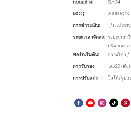
แบบอย่าง:
SL-04
MOQ:
2000 PCS
การชำระเงิน:
T/T, Alipa
ระยะเวลาจัดส่ง:
ระยะเวลาในก
ปริมาณขอ
พอร์ตเริ่มต้น:
กวางโจว / เ
การรับรอง:
ISO22716,
การปรับแต่ง:
โลโก้/รูปแ