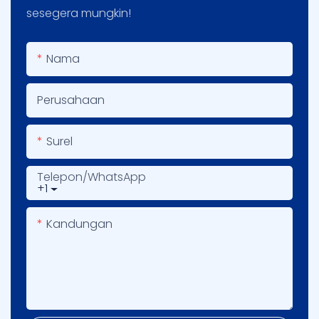
sesegera mungkin!
Nama
Perusahaan
Surel
Telepon/WhatsApp
+1
Kandungan