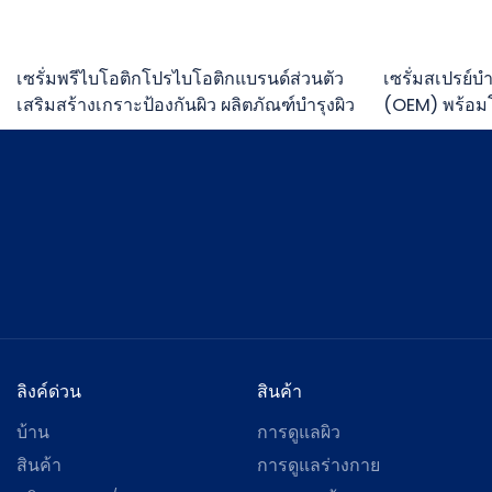
เซรั่มพรีไบโอติกโปรไบโอติกแบรนด์ส่วนตัว
เซรั่มสเปรย์บ
เสริมสร้างเกราะป้องกันผิว ผลิตภัณฑ์บำรุงผิว
(OEM) พร้อมโ
ชื้นล้ำลึกและ
ลิงค์ด่วน
สินค้า
บ้าน
การดูแลผิว
สินค้า
การดูแลร่างกาย