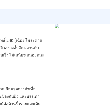
ิ์ 24K (เฉื่อย ไม่ระคาย
ผิวอย่างล้ำลึก ผสานกับ
ซาบเร็ว ไม่เหนียวเหนอะหนะ
ดเลือนจุดด่างดำเพื่อ
าะป้องกันผิว และบรรเทา
์ต่อต้านริ้วรอยและเติม