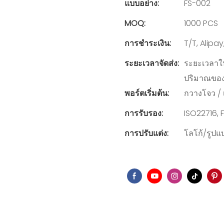
แบบอย่าง:
FS-002
MOQ:
1000 PCS
การชำระเงิน:
T/T, Alipa
ระยะเวลาจัดส่ง:
ระยะเวลาในก
ปริมาณขอ
พอร์ตเริ่มต้น:
กวางโจว / เ
การรับรอง:
ISO22716,
การปรับแต่ง:
โลโก้/รูปแ