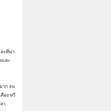
ละที่น่า
าดและ
ยมาก จน
ือง หวี
วลา