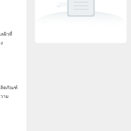
ผิวที่
อง