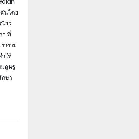
 Gelan
งฉันโดย
หนียว
า ที่
 เงางาม
ทำให้
มดูหรู
รึกษา