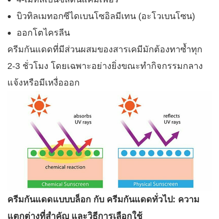
บิวทิลเมทอกซีไดเบนโซอิลมีเทน (อะโวเบนโซน)
ออกโตไครลีน
ครีมกันแดดที่มีส่วนผสมของสารเคมีมักต้องทาซ้ำทุก
2-3 ชั่วโมง โดยเฉพาะอย่างยิ่งขณะทำกิจกรรมกลาง
แจ้งหรือมีเหงื่อออก
ครีมกันแดดแบบบล็อก กับ ครีมกันแดดทั่วไป: ความ
แตกต่างที่สำคัญ และวิธีการเลือกใช้