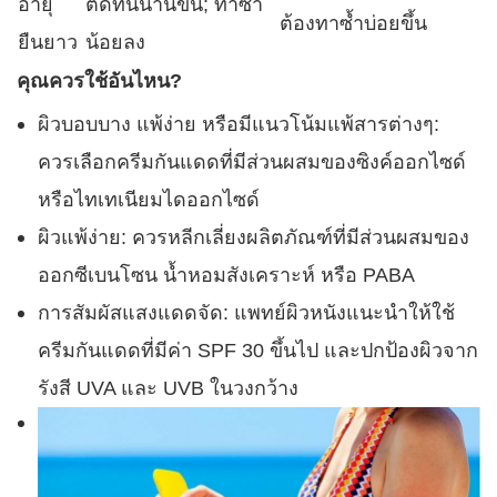
อายุ
ติดทนนานขึ้น; ทาซ้ำ
ต้องทาซ้ำบ่อยขึ้น
ยืนยาว
น้อยลง
คุณควรใช้อันไหน?
ผิวบอบบาง แพ้ง่าย หรือมีแนวโน้มแพ้สารต่างๆ:
ควรเลือกครีมกันแดดที่มีส่วนผสมของซิงค์ออกไซด์
หรือไทเทเนียมไดออกไซด์
ผิวแพ้ง่าย: ควรหลีกเลี่ยงผลิตภัณฑ์ที่มีส่วนผสมของ
ออกซีเบนโซน น้ำหอมสังเคราะห์ หรือ PABA
การสัมผัสแสงแดดจัด: แพทย์ผิวหนังแนะนำให้ใช้
ครีมกันแดดที่มีค่า SPF 30 ขึ้นไป และปกป้องผิวจาก
รังสี UVA และ UVB ในวงกว้าง