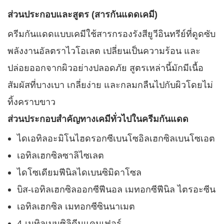
ส่วนประกอบและสูตร (สารกันแดดเคมี)
ครีมกันแดดแบบเคมีใช้สารกรองรังสียูวีอินทรีย์ที่ดูดซับ
พลังงานอัลตราไวโอเลต เปลี่ยนเป็นความร้อน และ
ปล่อยออกจากผิวอย่างปลอดภัย สูตรเหล่านี้มักมีเนื้อ
สัมผัสที่บางเบา เกลี่ยง่าย และกลมกลืนไปกับผิวโดยไม่
ทิ้งคราบขาว
ส่วนประกอบสำคัญทางเคมีทั่วไปในครีมกันแดด
ไดเอทิลอะมิโนไฮดรอกซีเบนโซอิลเฮกซิลเบนโซเอต
เอทิลเฮกซิลซาลิไซเลต
ไดโซเดียมฟีนิลไดเบนซิมิดาโซล
บิส-เอทิลเฮกซิลออกซีฟีนอล เมทอกซีฟีนิล ไตรอะซีน
เอทิลเฮกซิล เมทอกซีซินนาเมต
4-เมทิลเบนซิลิดีนแคมเฟอร์