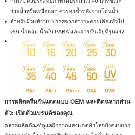
กันน้ำ: คงประสิทธิภาพได้ประมาณ 40 นาทีขณะ
ว่ายน้ำหรือเหงื่อออก ควรทาซ้ำหลังจากโดนน้ำ
สำหรับผิวแพ้ง่าย: ปราศจากสารระคายเคืองทั่วไป
เช่น น้ำหอม น้ำมัน PABA และสารกันเสียที่รุนแรง
การผลิตครีมกันแดดแบบ OEM และติดฉลากส่วน
ตัว: เปิดตัวแบรนด์ของคุณ
ตลาดผลิตภัณฑ์ดูแลผิวจากแสงแดดทั่วโลกยังคงขยาย