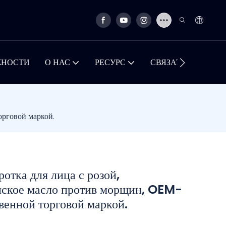
ЖНОСТИ
О НАС
РЕСУРС
СВЯЗАТЬСЯ С НА
орговой маркой.
отка для лица с розой,
нское масло против морщин, OEM-
венной торговой маркой.