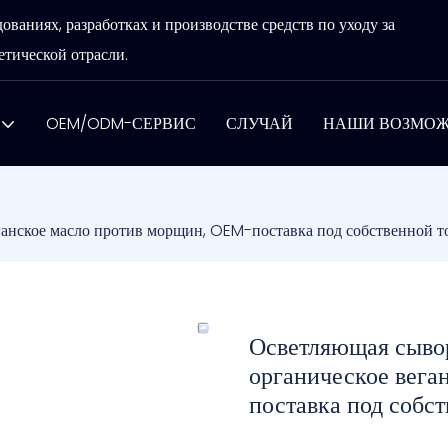
аниях, разработках и производстве средств по уходу за
тической отрасли.
OEM/ODM-СЕРВИС
СЛУЧАЙ
НАШИ ВОЗМО
еганское масло против морщин, OEM-поставка под собственной т
Осветляющая сывор
органическое вега
поставка под собст