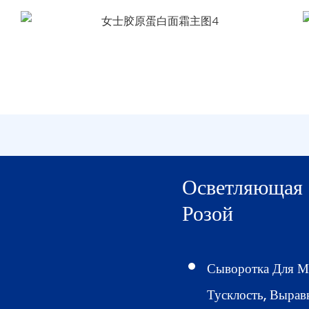
Осветляющая 
Розой
Сыворотка Для М
Тусклость, Вырав