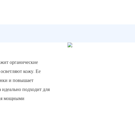
ржит органические
 осветляют кожу. Ее
нки и повышает
а идеально подходит для
дая мощными