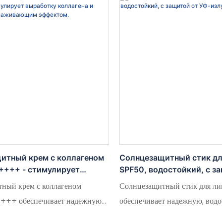
итный крем с коллагеном
Солнцезащитный стик д
++++ - стимулирует
SPF50, водостойкий, с з
коллагена и обладает
УФ-излучения.
ный крем с коллагеном
Солнцезащитный стик для л
ающим эффектом.
+++ обеспечивает надежную
обеспечивает надежную, вод
олнца, одновременно
защиту от УФ-излучения в у