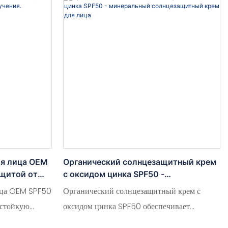
ля лица OEM
Органический солнцезащитный крем
ащитой от
с оксидом цинка SPF50 -
минеральный солнцезащитный крем
ица OEM SPF50
Органический солнцезащитный крем с
для лица
остойкую
оксидом цинка SPF50 обеспечивает
добном и
широкий спектр минеральной защиты от