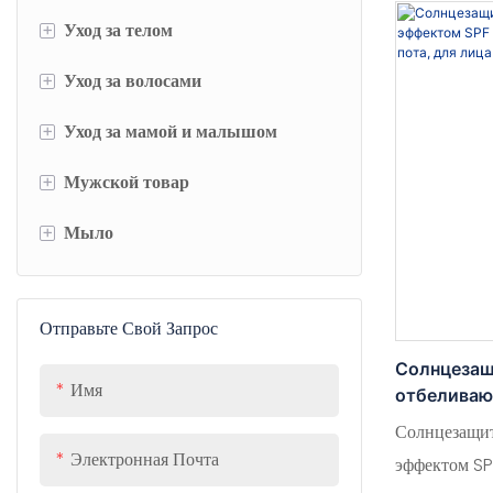
стимулируя 
+
Уход за телом
уменьшения 
+
Уход за волосами
Масло для тела
ежедневном 
сохранить ко
+
Уход за мамой и малышом
Лосьон и крем для тела
Масло для волос
+
Мужской товар
Скраб для тела
Шампунь и кондиционер
уход за ребенком
+
Мыло
Гель для душа
Маска для волос
Уход за кожей во время
Средства для ухода за бородой
беременности
Дезодорант
Мужская продукция
Жидкое мыло для рук
Отправьте Свой Запрос
Кусковое мыло
Солнцезащ
Имя
отбеливаю
водостойк
Солнцезащи
для лица и
Электронная Почта
эффектом SP