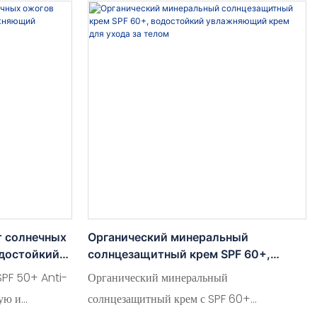
те. Он
вредных УФ-лучей. Легкая и нежная
т вредных
текстура идеально подходит для
ри этом
чувствительной кожи, обеспечивая
безопасную и эффективную защиту от
солнца.
т солнечных
Органический минеральный
одостойкий
солнцезащитный крем SPF 60+,
итный крем
водостойкий увлажняющий крем для
PF 50+ Anti-
Органический минеральный
ухода за телом
ую и
солнцезащитный крем с SPF 60+