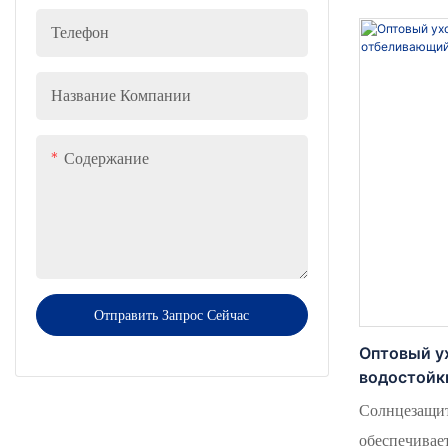
защиту от ул
Телефон
кожи. Водост
формула идеа
обеспечивая
Название Компании
любых услов
Содержание
Отправить Запрос Сейчас
Оптовый ух
водостойк
солнцезащ
Солнцезащи
обеспечивае