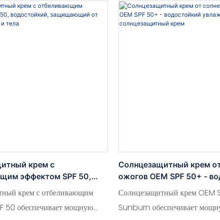
выработку коллагена для
простом в применении форма
признаков старения. При
эффективно защищает кожу о
использовании он помогает
солнечных лучей, оставаясь п
жу упругой, гладкой и молодой.
легким и нежирным.
итный крем с
Солнцезащитный крем о
щим эффектом SPF 50,
ожогов OEM SPF 50+ - в
ий, защищающий от пота,
увлажняющий солнцезащ
тный крем с отбеливающим
Солнцезащитный крем OEM S
 тела
F 50 обеспечивает мощную
Sunburn обеспечивает мощн