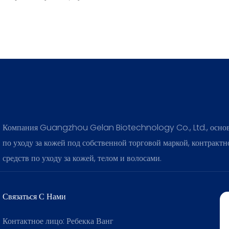
та, блокируя более 98%
ей UVA/UVB.
Компания Guangzhou Gelan Biotechnology Co., Ltd., основан
по уходу за кожей под собственной торговой маркой, контракт
средств по уходу за кожей, телом и волосами.
Связаться С Нами
Контактное лицо: Ребекка Ванг