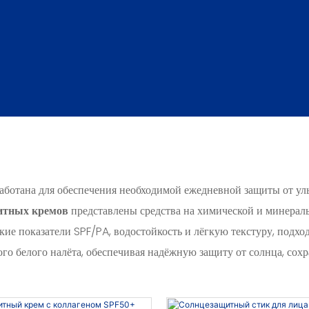
аботана для обеспечения необходимой ежедневной защиты от ул
итных кремов
представлены средства на химической и минерал
ие показатели SPF/PA, водостойкость и лёгкую текстуру, подхо
о белого налёта, обеспечивая надёжную защиту от солнца, сох