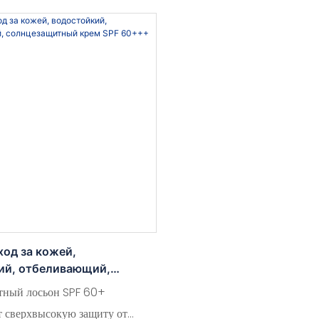
ьтрафиолета и осветляет тон
длительную защиту от вредно
ойкая и устойчивая к поту
ультрафиолетового излучения
льно подходит для лица и тела,
водостойкий увлажняющий
 длительную защиту от солнца в
солнцезащитный крем сохран
иях.
увлажненной, эффективно пр
солнечные ожоги и поврежде
од за кожей,
ий, отбеливающий,
итный крем SPF 60+++
тный лосьон SPF 60+
т сверхвысокую защиту от