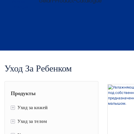
Gelan-Product-Catalogue
Уход За Ребенком
Продукты
+
Уход за кожей
+
Уход за телом
Набор для ухода за кожей