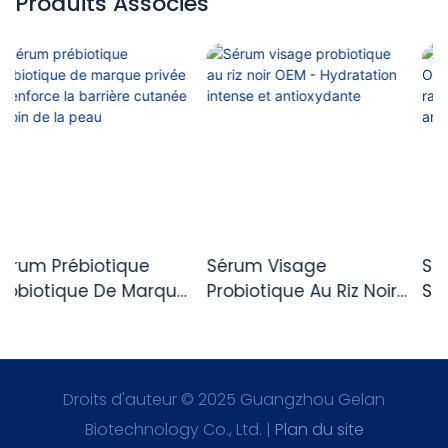
Produits Associés
Sérum Visage
Sérum Vitaminé Au
Probiotique Au Riz Noir
Saumon OEM PDRN :
OEM - Hydratation
Soin Raffermissant,
Intense Et
Élastique Et Anti-Rides
Antioxydante
Droits d'auteur © 2025 Guangzhou Gelan
Biotechnology Co., Ltd. |
Plan du site