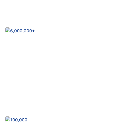
16000 М²
Производственный цех
6,000,000+
Ежемесячная производительность