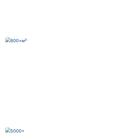
50+
Производственные линии
800+м²
Международный профессиональный центр
исследований и разработок