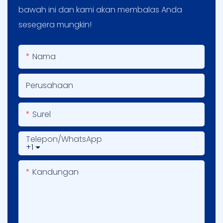
bawah ini dan kami akan membalas Anda
sesegera mungkin!
Nama
Perusahaan
Surel
Telepon/WhatsApp
+1
Kandungan