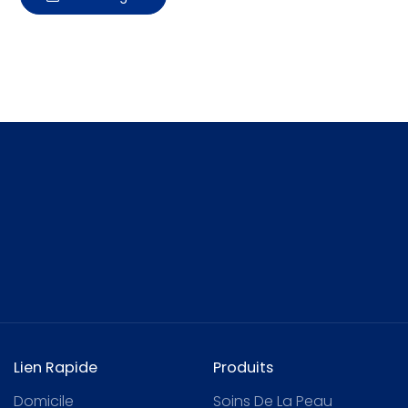
de la peau sûrs et efficaces, ainsi
que des services de haute qualité à
des prix très compétitifs, pour les
aider à valoriser leur image. Soins du
visage : nettoyant, lotion tonique,
crème, masque, soin des yeux, soin
des lèvres. Soins du corps : lotion,
gommage, gel douche, soin des
mains, soin des pieds. Soins
capillaires : shampoing, après-
shampoing, masque, huile capillaire.
Lien Rapide
Produits
Domicile
Soins De La Peau