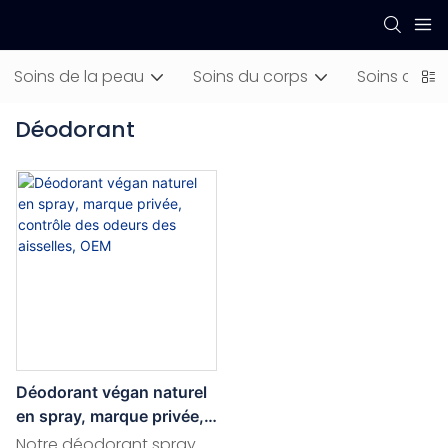
Soins de la peau
Soins du corps
Soins capill
Déodorant
Déodorant végan naturel
en spray, marque privée,
contrôle des odeurs des
Notre déodorant spray