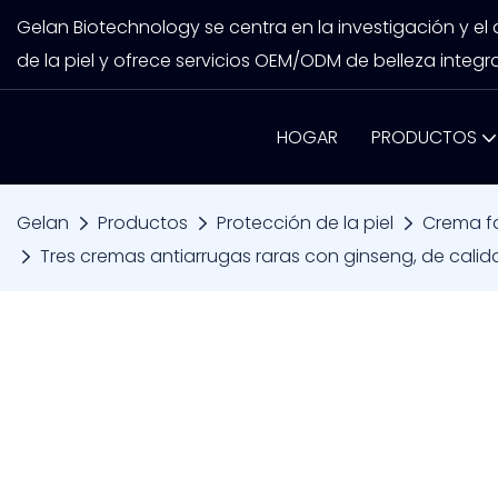
Gelan Biotechnology se centra en la investigación y el
de la piel y ofrece servicios OEM/ODM de belleza integra
HOGAR
PRODUCTOS
Gelan
Productos
Protección de la piel
Crema fa
Tres cremas antiarrugas raras con ginseng, de cali