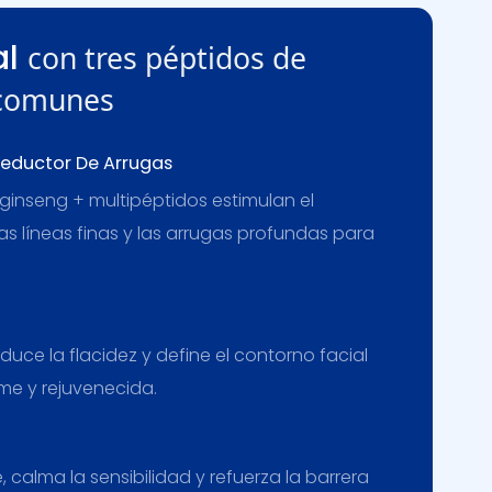
al
con tres péptidos de
 comunes
Reductor De Arrugas
 ginseng + multipéptidos estimulan el
s líneas finas y las arrugas profundas para
educe la flacidez y define el contorno facial
me y rejuvenecida.
calma la sensibilidad y refuerza la barrera