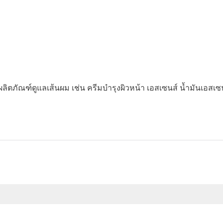
ิตภัณฑ์ดูแลเส้นผม เช่น ครีมบำรุงผิวหน้า เอสเซนส์ น้ำมันเอสเซ