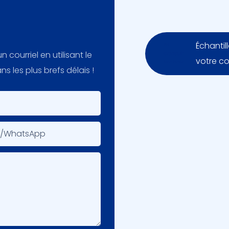
Échantil
 courriel en utilisant le
votre c
 les plus brefs délais !
e/WhatsApp