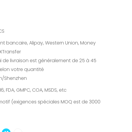
CS
nt bancaire, Alipay, Western Union, Money
XTransfer
ai de livraison est généralement de 25 à 45
selon votre quantité
n/Shenzhen
16, FDA, GMPC, COA, MSDS, etc
otif (exigences spéciales MOQ est de 3000