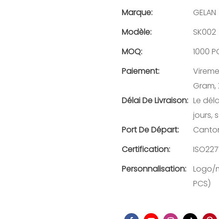
Marque:
GELAN
Modèle:
SK002
MOQ:
1000 P
Paiement:
Vireme
Gram, 
Délai De Livraison:
Le dél
jours, 
Port De Départ:
Canto
Certification:
ISO227
Personnalisation:
Logo/m
PCS)