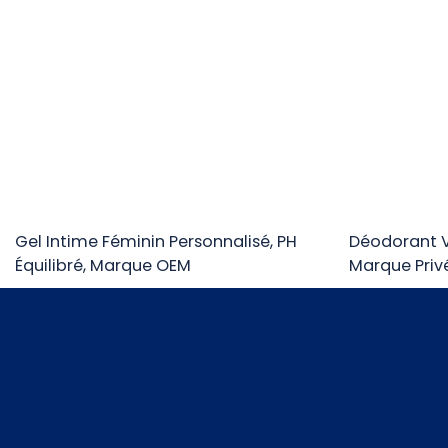
Gel Intime Féminin Personnalisé, PH
Déodorant V
Équilibré, Marque OEM
Marque Priv
Des Aisselle