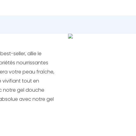
st-seller, allie le
priétés nourrissantes
era votre peau fraîche,
 vivifiant tout en
ec notre gel douche
absolue avec notre gel