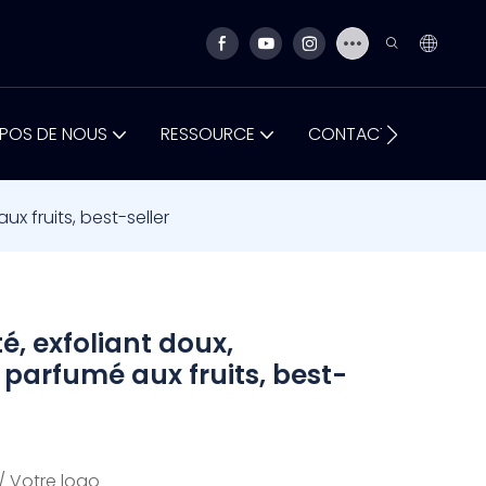
POS DE NOUS
RESSOURCE
CONTACTEZ-NOUS
x fruits, best-seller
é, exfoliant doux,
 parfumé aux fruits, best-
/ Votre logo