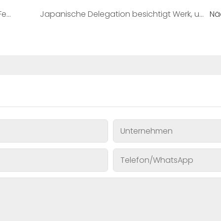
Gelan Biotechnology präsentiert seine Fertigungskompetenz auf der Inter CHARM Moskau und stößt auf großes Besucherinteresse
Japanische Delegation besichtigt Werk, um neue Produktkooperationen zu erkunden.
Nä
Unternehmen
Telefon/WhatsApp