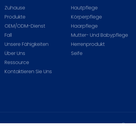
Zuhause
Hautpflege
Produkte
Körperpflege
OEM/ODM-Dienst
Haarpflege
Fall
Mutter- Und Babypflege
Unsere Fähigkeiten
Herrenprodukt
Über Uns
Seife
Ressource
Kontaktieren Sie Uns
Copyr