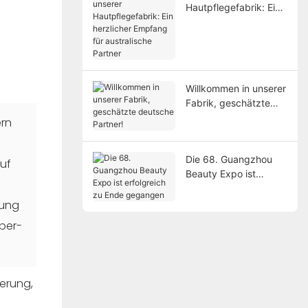
Hautpflegefabrik: Ein
herzlicher Empfang
für australische
Partner
Willkommen in unserer
Fabrik, geschätzte
deutsche Partner!
ern
n
Die 68. Guangzhou
uf
Beauty Expo ist
erfolgreich zu Ende
gegangen
gung
rper-
erung,