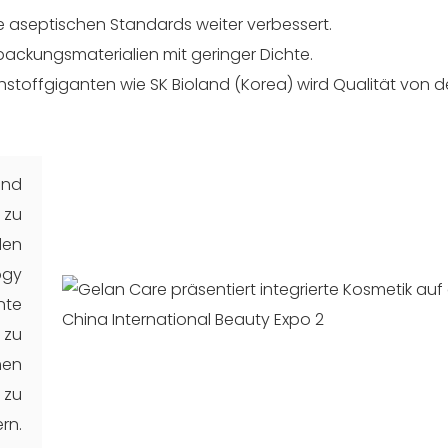
ie aseptischen Standards weiter verbessert.
ackungsmaterialien mit geringer Dichte.
stoffgiganten wie SK Bioland (Korea) wird Qualität von d
und
 zu
den
ogy
nte
 zu
men
 zu
rn.