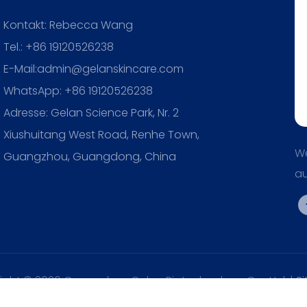
Kontakt: Rebecca Wang
Tel.: +86 19120526238
E-Mail:admin@gelanskincare.com
WhatsApp: +86 19120526238
Adresse: Gelan Science Park, Nr. 2
Xiushuitang West Road, Renhe Town,
We
Guangzhou, Guangdong, China
au
ight © 2026 Guangzhou Gelan Biotechnology Co., Ltd. |
S