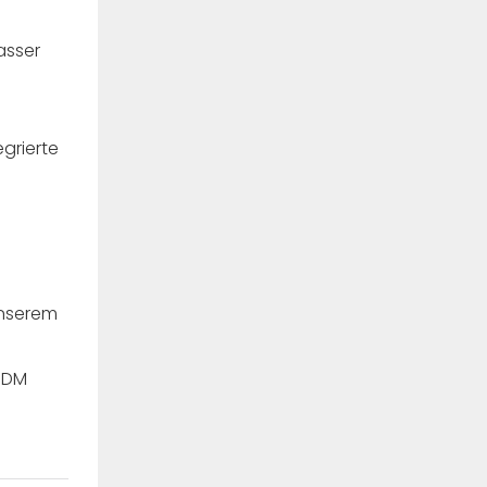
asser
unserem
ODM