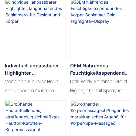
Individuell anpassbarer
OEM Nährendes
Highlighter,
Feuchtigkeitsspendendes
langanhaltendes
Körper-Schimmer-Gold-
Verleihen Sie Ihrer Haut
Das Body Shimmer Gold
Schimmeröl für Gesicht
Highlighter-Ölspray
mit unserem Custom
Highlighter Oil Spray ist
und Körper
Highlighter Long Lasting
eine luxuriöse Mischung,
Face and Body Shimmer
die Ihre Haut mit
Oil einen strahlenden
Feuchtigkeit versorgt und
Teint, der den ganzen
ihr einen strahlenden