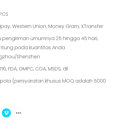
PCS
Alipay, Western Union, Money Gram, XTransfer
 pengiriman umumnya 25 hingga 45 hari,
ntung pada kuantitas Anda
gzhou/Shenzhen
716, FDA, GMPC, COA, MSDS, dll
pola (persyaratan khusus MOQ adalah 5000