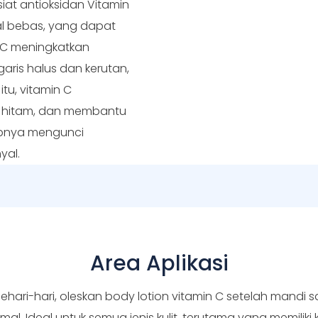
iat antioksidan Vitamin
kal bebas, yang dapat
n C meningkatkan
garis halus dan kerutan,
itu, vitamin C
k hitam, dan membantu
apnya mengunci
yal.
Area Aplikasi
ari-hari, oleskan body lotion vitamin C setelah mandi sa
 Ideal untuk semua jenis kulit, terutama yang memiliki k