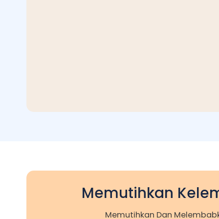
Memutihkan Kele
Memutihkan Dan Melembabka