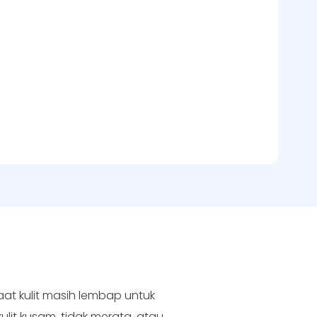
at kulit masih lembap untuk
ulit kusam, tidak merata, atau