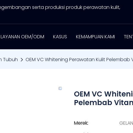
ngembangan serta produksi produk perawatan kulit,
LAYANAN OEM/ODM
KASUS
KEMAMPUAN KAMI
TEN
im Tubuh
OEM VC Whitening Perawatan Kulit Pelembab V
OEM VC Whiteni
Pelembab Vitam
Merek:
GELA