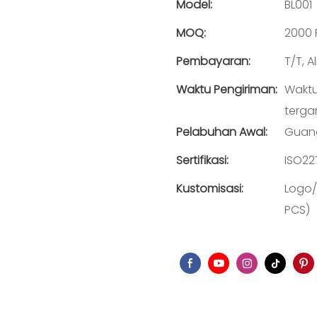
Model:
BL001
MOQ:
2000 
Pembayaran:
T/T, 
Waktu Pengiriman:
Waktu
terga
Pelabuhan Awal:
Guan
Sertifikasi:
ISO22
Kustomisasi:
Logo/
PCS)