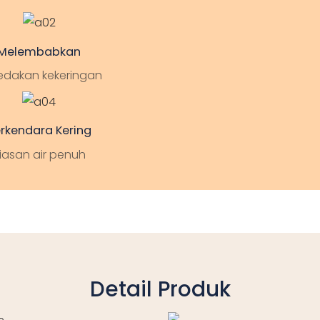
Melembabkan
edakan kekeringan
rkendara Kering
iasan air penuh
Detail Produk