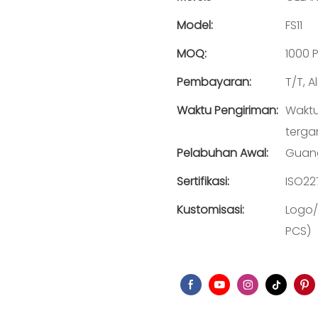
Model:
FS11
MOQ:
1000 
Pembayaran:
T/T, 
Waktu Pengiriman:
Waktu
terga
Pelabuhan Awal:
Guan
Sertifikasi:
ISO22
Kustomisasi:
Logo/
PCS)