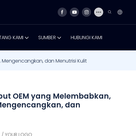
TANG KAMI
SUMBER
HUBUNGI KAMI
 Mengencangkan, dan Menutrisi Kulit
iput OEM yang Melembabkan,
 Mengencangkan, dan
 / YOUR LOGO