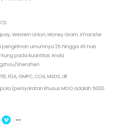
PCS
Alipay, Western Union, Money Gram, XTransfer
 pengiriman umumnya 25 hingga 45 hari,
ntung pada kuantitas Anda
gzhou/Shenzhen
716, FDA, GMPC, COA, MSDS, dll
pola (persyaratan khusus MOQ adalah 5000