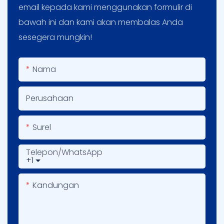
email kepada kami menggunakan formulir di
bawah ini dan kami akan membalas Anda
sesegera mungkin!
Nama
Perusahaan
Surel
Telepon/WhatsApp
+1
Kandungan