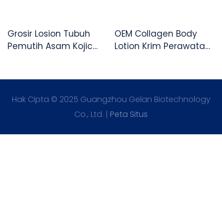
Grosir Losion Tubuh
OEM Collagen Body
Pemutih Asam Kojic
Lotion Krim Perawatan
Krim Hidrasi Alami
Kulit Pemutih Bergizi
Untuk Perawatan Kulit
Halus Bercahaya
Hak Cipta © 2025 Guangzhou Gelan Biotechnology
Co., Ltd. |
Peta Situs