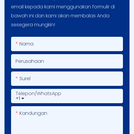
email kepada kami menggunakan formulir di
bawah ini dan kami akan membalas Anda
sesegera mungkin!
Nama
Perusahaan
Surel
Telepon/WhatsApp
+1
Kandungan