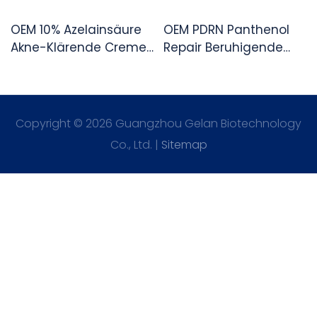
OEM 10% Azelainsäure
OEM PDRN Panthenol
Akne-Klärende Creme,
Repair Beruhigende
Ölregulierende
Feuchtigkeitscreme Für
Tagescreme Für Zu
Die Hautbarrierepflege
Akne Neigende Haut
Copyright © 2026 Guangzhou Gelan Biotechnology
Co., Ltd. |
Sitemap