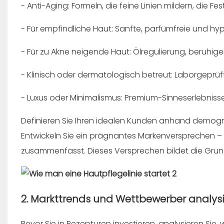
- Anti-Aging: Formeln, die feine Linien mildern, die F
- Für empfindliche Haut: Sanfte, parfümfreie und hy
- Für zu Akne neigende Haut: Ölregulierung, beruhi
- Klinisch oder dermatologisch betreut: Laborgeprüf
- Luxus oder Minimalismus: Premium-Sinneserlebnisse
Definieren Sie Ihren idealen Kunden anhand demogr
Entwickeln Sie ein prägnantes Markenversprechen –
zusammenfasst. Dieses Versprechen bildet die Grun
2. Markttrends und Wettbewerber analys
Bevor Sie in Rezepturen investieren, analysieren Sie