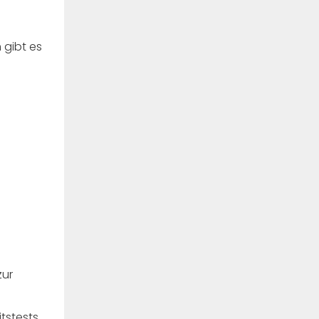
 gibt es
zur
tstests