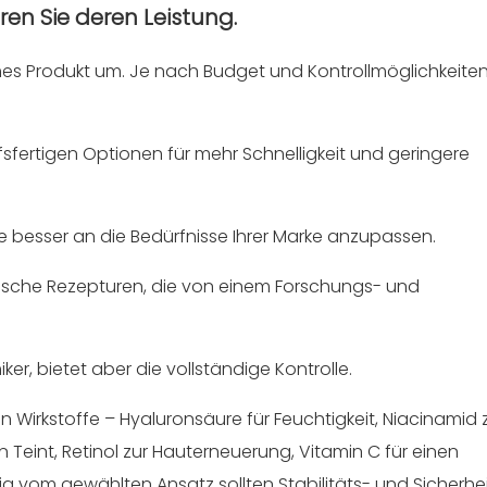
eren Sie deren Leistung.
ames Produkt um. Je nach Budget und Kontrollmöglichkeiten
fsfertigen Optionen für mehr Schnelligkeit und geringere
 besser an die Bedürfnisse Ihrer Marke anzupassen.
fische Rezepturen, die von einem Forschungs- und
r, bietet aber die vollständige Kontrolle.
en Wirkstoffe – Hyaluronsäure für Feuchtigkeit, Niacinamid 
 Teint, Retinol zur Hauterneuerung, Vitamin C für einen
g vom gewählten Ansatz sollten Stabilitäts- und Sicherhei