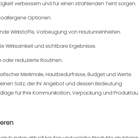
estigkeit verbessern und für einen strahlenden Teint sorgen.
poallergene Optionen.
gende Wirkstoffe, Vorbeugung von Hautunreinheiten.
te Wirksamkeit und sichtbare Ergebnisse.
 oder reduzierte Routinen.
afischer Merkmale, Hautbedürfnisse, Budget und Werte.
 einen Satz, der Ihr Angebot und dessen Bedeutung
dlage für Ihre Kommunikation, Verpackung und Produktau
ieren
, was Kunden aktuell kaufen und welche Produkte an Intere