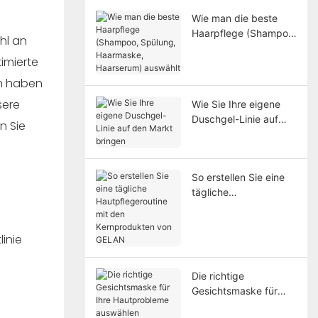
Wie man die beste
Haarpflege (Shampoo,
hl an
Spülung, Haarmaske,
imierte
Haarserum) auswählt
an haben
sere
Wie Sie Ihre eigene
Duschgel-Linie auf
n Sie
den Markt bringen
So erstellen Sie eine
tägliche
Hautpflegeroutine mit
den Kernprodukten
von GELAN
inie
Die richtige
Gesichtsmaske für
Ihre Hautprobleme