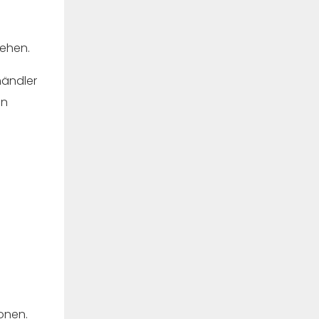
iehen.
händler
en
onen.