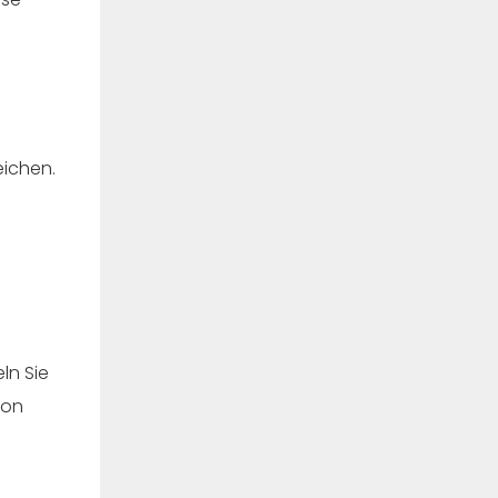
eichen.
ln Sie
von