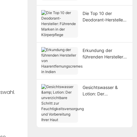
auswählen
Die Top 10 der
Deodorant-Hersteller:
Führende Marken in
der Körperpflege
Erkundung der
führenden Hersteller
von
Haarentfernungscrem
es in Indien
Gesichtswasser &
swahl.
Lotion: Der
unverzichtbare Schritt
zur
Feuchtigkeitsversorgu
ng und Vorbereitung
Ihrer Haut
sse