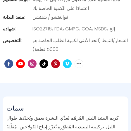
اعتمادًا على الكمية الخاصة بك
قوانغتشو / شنتشن
منفذ البداية:
ISO22716، FDA، GMPC، COA، MSDS، إلخ
شهادة:
الشعار/النمط (الحد الأدنى لكمية الطلب الخاصة هو
التخصيص:
5000 قطعة)
سمات
كريم الببتيد الليلي المُرمّم يُغذّي البشرة بعمق ويُجدّدها طوال
الليل. تركيبته الببتيدية المُطوّرة تُعزّز إنتاج الكولاجين، مُقلّلةً