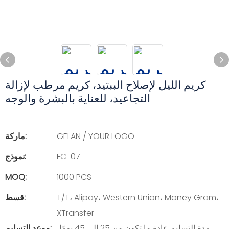
كريم الليل لإصلاح الببتيد، كريم مرطب لإزالة
التجاعيد، للعناية بالبشرة والوجه
GELAN / YOUR LOGO
ماركة:
FC-07
نموذج:
MOQ:
1000 PCS
T/T، Alipay، Western Union، Money Gram،
قسط:
XTransfer
مدة التسليم عادة ما تكون من 25 إلى 45 يومًا،
موعد التسليم: