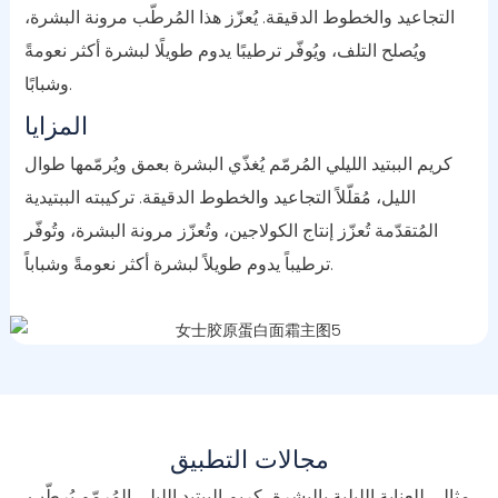
التجاعيد والخطوط الدقيقة. يُعزّز هذا المُرطّب مرونة البشرة،
ويُصلح التلف، ويُوفّر ترطيبًا يدوم طويلًا لبشرة أكثر نعومةً
وشبابًا.
المزايا
كريم الببتيد الليلي المُرمّم يُغذّي البشرة بعمق ويُرمّمها طوال
الليل، مُقلّلاً التجاعيد والخطوط الدقيقة. تركيبته الببتيدية
المُتقدّمة تُعزّز إنتاج الكولاجين، وتُعزّز مرونة البشرة، وتُوفّر
ترطيباً يدوم طويلاً لبشرة أكثر نعومةً وشباباً.
مجالات التطبيق
مثالي للعناية الليلية بالبشرة، كريم الببتيد الليلي المُرمّم يُرطّب