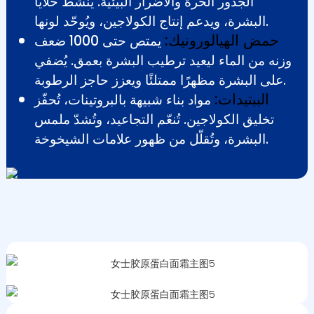
الجذور الحرة والأضرار البيئية. يُنشّط خلايا
البشرة، ويدعم إنتاج الكولاجين، ويُوحّد لونها.
حمض الهيالورونيك:
يمتص حتى 1000 ضعف
وزنه من الماء ليعيد ترطيب البشرة بعمق. يُضفي
على البشرة مظهرًا ممتلئًا ويعزز حاجز الرطوبة.
الببتيدات:
مواد بناء شبيهة بالبروتينات، تُحفّز
تخليق الكولاجين. تُنعّم التجاعيد، وتُشدّ ملمس
البشرة، وتُقلّل من ظهور علامات الشيخوخة.