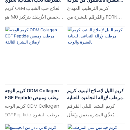
البشرة بالبانثينول من شركة
المعرضة لحب الشباب، يحتوي
PDRN، مصمم خصيصًا للعناية
على 10% من حمض الأزيليك،
كريم الترطيب المهدئ
كريم OEM لعلاج حب الشباب
بحاجز البشرة.
للتحكم في إفراز الزيوت
والمُرمِّم للبشرة من PDRN
بحمض الأزيليك بتركيز 10% هو
Panthenol مصمم خصيصًا
مرطب يومي خفيف الوزن
لتعزيز حاجز البشرة، حيث
مصمم خصيصًا للبشرة
يجمع بين خصائص PDRN
المعرضة لحب الشباب. بفضل
المغذية والبانثينول. هذا
تركيبته الغنية بحمض الأزيليك
المرطب خفيف الوزن يُهدئ
بتركيز 10%، يساعد هذا الكريم
التهيج، ويرطب بعمق، ويُعزز
على تقليل ظهور البثور،
ترميم البشرة، مما يجعله خيارًا
والتحكم في إفراز الزيوت،
مثاليًا للبشرة الحساسة أو
وتعزيز صفاء البشرة مع
كريم الليل لإصلاح الببتيد، كريم
كريم الوجه ODM Collagen
المتضررة.
الحفاظ على ترطيبها.
مرطب لإزالة التجاعيد، للعناية
EGF Peptide مرطب ومبيض
بالبشرة والوجه
لإصلاح البشرة التالفة
كريم الببتيد الليلي المُرمّم
كريم الوجه ODM Collagen
يُغذّي البشرة بعمق ويُقلّل
EGF Peptide يرطب البشرة
التجاعيد ليمنحكِ بشرةً أكثر
بعمق ويصلحها، مع تعزيز