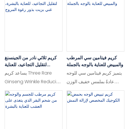
نعومةً وشبابًا. يُرطّب ويُنعش
تبييضها وتجديدها. تركيبته
وجهكِ طوال الليل، مُستعيدًا
المتطورة من الكولاجين
نضارته.
والببتيدات تعزز مرونة البشرة
وإشراقتها.
كريم فيتامين سي المرطب
كريم ثلاثي نادر من الجينسنغ
والمبيض للعناية بالوجه بالجملة
لتقليل التجاعيد، للعناية
بالبشرة، غني بزيت بذور رغوة
يتميز كريم فيتامين سي للوجه
يساعد كريم Three Rare
المروج
عادةً بملمس خفيف الوزن
Ginseng Wrinkle Reducing
وسريع الامتصاص - إما لوشن
على تقليل التجاعيد وتجديد
حريري أو قوام كريمي (غير
البشرة للحصول على بشرة
دهني).
أكثر نعومة وشبابًا.