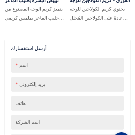
الفوري - كريم الكولاجين للوجه
تبييض البشرة بحليب الماعز
يحتوي كريم الكولاجين للوجه
يتميز كريم الوجه المصنوع من
عادةً على الكولاجين المُحلل
حليب الماعز بملمس كريمي
لتحسين امتصاص البشرة.
ناعم فاخر يذوب في البشرة
قوامه الكريمي الغني غني
دون أن يترك أي آثار دهنية.
بمكونات مرطبة مثل حمض
أرسل استفسارك
الهيالورونيك وزبدة الشيا.
اسم
بريد إلكتروني
هاتف
اسم الشركة