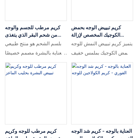
كريم تبييض الوجه بحمض
كريم مرطب للجسم والوجه
الكوجيك المخصص لإزالة
من شحم البقر الذي يتغذى
النمش
على العشب للعناية بالبشرة
يتميز كريم تبييض النمش للوجه
بلسم الشحم هو منتج طبيعي
بحمض الكوجيك بملمس خفيف
للعناية بالبشرة مصمم خصيصًا
الوزن وغير دهني يمتص
للبشرة الحساسة.
بسرعة.
العناية بالوجه - كريم شد الوجه
كريم مرطب للوجه وكريم