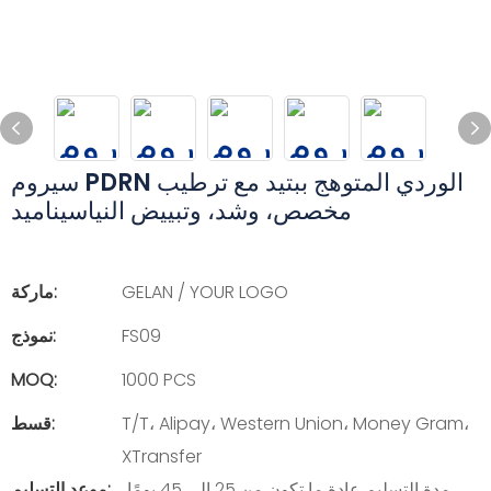
سيروم PDRN الوردي المتوهج ببتيد مع ترطيب
مخصص، وشد، وتبييض النياسيناميد
GELAN / YOUR LOGO
ماركة:
FS09
نموذج:
MOQ:
1000 PCS
T/T، Alipay، Western Union، Money Gram،
قسط:
XTransfer
مدة التسليم عادة ما تكون من 25 إلى 45 يومًا،
موعد التسليم: