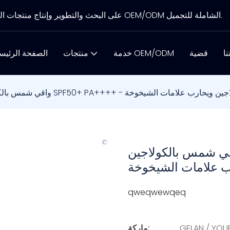
تركز شركة Gelan Biotechnology على البحث والتطوير وإنتاج منتجات العناية بالبشرة، وتوفير خدمات OEM/ODM الشاملة للتجميل.
نا
قضية
خدمة OEM/ODM
منتجات
الصفحة الرئيس
ن SPF50+ PA++++ - يعزز الكولاجين ويحارب علامات الشيخوخة
شمس بالكولاجين SPF50+ PA++++ - يعزز
ب علامات الشيخوخة
qweqwewqeq
GELAN / YO
ماركة: