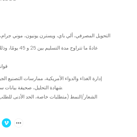
التحويل المصرفي، ألي باي، ويسترن يونيون، موني جرام،
عادةً ما تتراوح مدة التسل
قوان
شهادة التحليل، صحيفة بيانات سلامة المواد، إلخ.
الشعار/النمط (متطلبات خاصة، الحد الأدنى للطلب 5000 قطعة