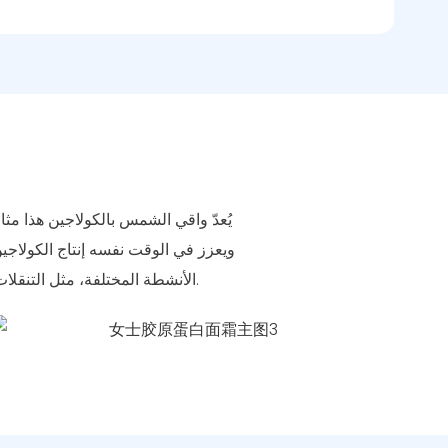
يُعدّ واقي الشمس بالكولاجين هذا مث
الأنشطة المختلفة، مثل التنقلات اليومية، والرياضة، أو قضاء أيام على الشاطئ، ليضمن لكِ بشرة شابة ونضرة في أي وقت وأي مكان.