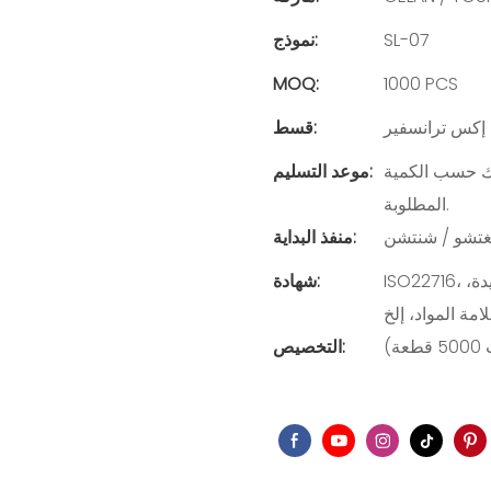
SL-07
نموذج:
MOQ:
1000 PCS
 إكس ترانسفير
قسط:
يم بين 25 و 45 يومًا، وذلك حسب الكمية
موعد التسليم:
المطلوبة.
غتشو / شنتشن
منفذ البداية:
ISO22716، إدارة الغذاء والدواء الأمريكية، ممارسات التصنيع الجيدة،
شهادة:
)
التخصيص: