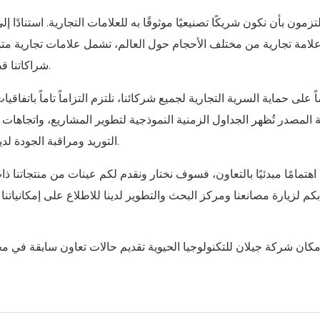
زمون بأن نكون شريكًا تصنيعيًا موثوقًا به للعلامات التجارية. استنادًا إ
20 علامة تجارية من مختلف الأحجام حول العالم، تشمل علامات تجارية 
شراكاتنا قطاعات العناية بالبشرة ومستحضرات التجميل والعناية الشخصية.
 على حماية السرية التجارية لجميع شركائنا، نلتزم التزاماً تاماً باتفا
 المصدر تُظهر الجداول الزمنية النموذجية لتطوير المشاريع، واتجاها
التوريد ومراقبة الجودة لدينا شركاء العلامات التجارية على التكيف مع تقلبات طلب السوق.
م اهتمامًا مبدئيًا بالتعاون، فسوف نختار ونقدم لكم عينات من منتجاتنا ذ
م لزيارة مصانعنا ومركز البحث والتطوير لدينا للاطلاع على إمكانياتنا