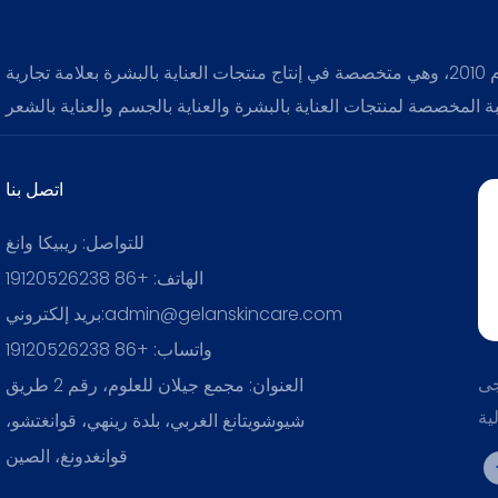
تأسست شركة قوانغتشو جيلان للتكنولوجيا الحيوية المحدودة في عام 2010، وهي متخصصة في إنتاج منتجات العناية بالبشرة بعلامة تجارية
اتصل بنا
للتواصل: ريبيكا وانغ
الهاتف: +86 19120526238
بريد إلكتروني:admin@gelanskincare.com
واتساب: +86 19120526238
جى
العنوان: مجمع جيلان للعلوم، رقم 2 طريق
ية
شيوشويتانغ الغربي، بلدة رينهي، قوانغتشو،
قوانغدونغ، الصين