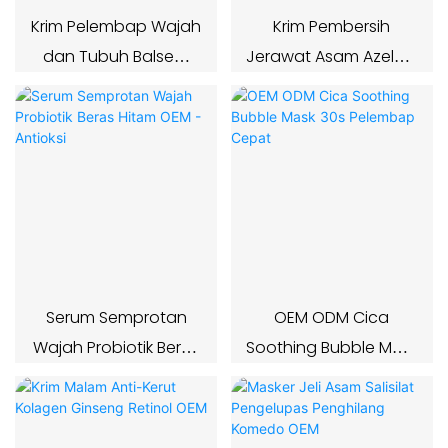
Krim Pelembap Wajah
Krim Pembersih
dan Tubuh Balsem
Jerawat Asam Azelaic
Lemak Sapi yang
10% Pengontrol
Diberi Makan Rumput
Minyak OEM
untuk Perawatan Kulit
Serum Semprotan
OEM ODM Cica
Wajah Probiotik Beras
Soothing Bubble Mask
Hitam OEM - Antioksi
30s Pelembap Cepat