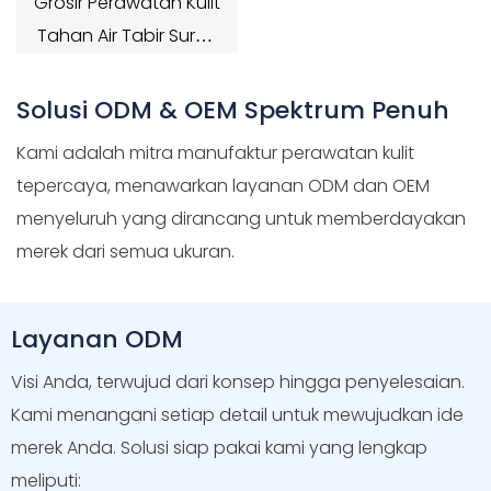
Grosir Perawatan Kulit
Tahan Air Tabir Surya
SPF 60+++ Krim Tabir
Surya
Solusi ODM & OEM Spektrum Penuh
Kami adalah mitra manufaktur perawatan kulit
tepercaya, menawarkan layanan ODM dan OEM
menyeluruh yang dirancang untuk memberdayakan
merek dari semua ukuran.
Layanan ODM
Visi Anda, terwujud dari konsep hingga penyelesaian.
Kami menangani setiap detail untuk mewujudkan ide
merek Anda. Solusi siap pakai kami yang lengkap
meliputi: