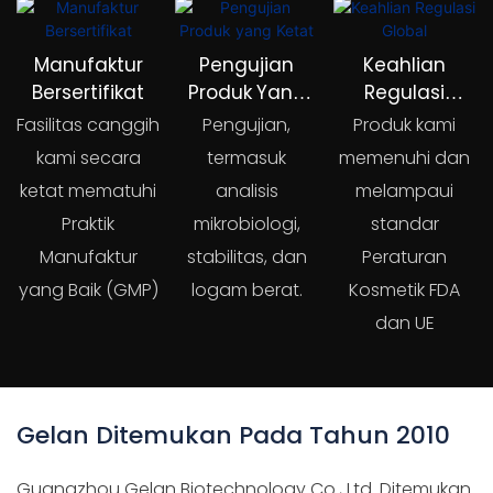
Manufaktur
Pengujian
Keahlian
Bersertifikat
Produk Yang
Regulasi
Ketat
Global
Fasilitas canggih
Pengujian,
Produk kami
kami secara
termasuk
memenuhi dan
ketat mematuhi
analisis
melampaui
Praktik
mikrobiologi,
standar
Manufaktur
stabilitas, dan
Peraturan
yang Baik (GMP)
logam berat.
Kosmetik FDA
dan UE
Gelan Ditemukan Pada Tahun 2010
Guangzhou Gelan Biotechnology Co., Ltd. Ditemukan